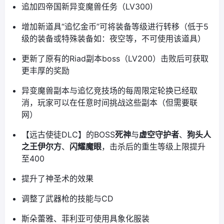
追加四帝国新异变魔兽任务（LV300)
增加新道具“追忆金币”可将装备等级进行转移（低于5
级的装备或特殊装备如：夜空等，不可使用该道具）
更新了原有的Riad副本boss（LV200）击败后可获取
更丰厚的奖励
异变魔兽副本与追忆竞技场的每周限定轮换已经取
消，玩家可以在任意时间挑战这些副本（但需要联
网）
【远古使徒DLC】的BOSS
死神
与
虚空守护者
、
狗头人
之王伊尔方
、
闪耀魔眼
，击杀后的重生等级上限提升
至400
提升了神圣术的效果
调整了武器枪的技能与CD
斯朵蕾雅、菲利亚可使用具象化服装