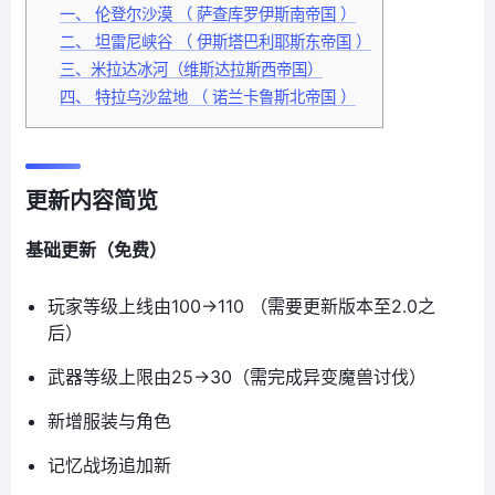
一、 伦登尔沙漠 （ 萨查库罗伊斯南帝国 ）
二、 坦雷尼峡谷 （ 伊斯塔巴利耶斯东帝国 ）
三、米拉达冰河（维斯达拉斯西帝国）
四、 特拉乌沙盆地 （ 诺兰卡鲁斯北帝国 ）
更新内容简览
基础更新（免费）
玩家等级上线由100→110 （需要更新版本至2.0之
后）
武器等级上限由25→30（需完成异变魔兽讨伐）
新增服装与角色
记忆战场追加新