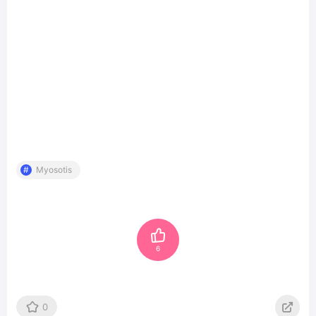
Myosotis
6
0