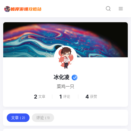
冰化凌
菜鸡一只
2
1
4
文章
评论
获赞
文章
评论
( 2)
( 1)